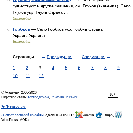
29
существуют и другие значения, см. Глухов (значения). Село
Глухов укр. Глухів Страна …
Википедия
Горбков
— Село Горбков укр. Горбків Страна
30
УкраинаУкраина …
Википедия
Страницы
←
Предыдущая
Следующая
→
1
2
3
4
5
6
7
8
9
10
11
12
© Академик, 2000-2026
18+
Обратная связь:
Техподдержка
,
Реклама на сайте
👣 Путешествия
Экспорт словарей на сайты
, сделанные на PHP,
Joomla,
Drupal,
WordPress, MODx.