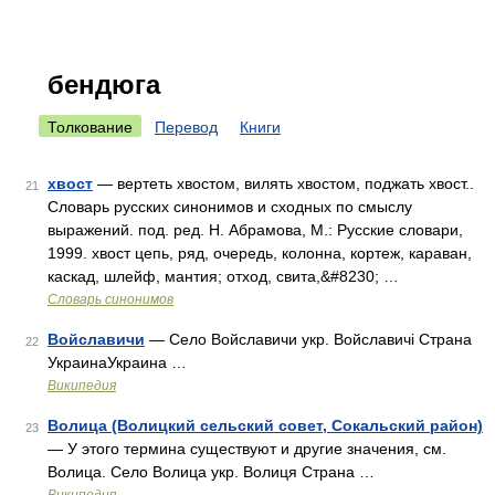
бендюга
Толкование
Перевод
Книги
хвост
— вертеть хвостом, вилять хвостом, поджать хвост..
21
Словарь русских синонимов и сходных по смыслу
выражений. под. ред. Н. Абрамова, М.: Русские словари,
1999. хвост цепь, ряд, очередь, колонна, кортеж, караван,
каскад, шлейф, мантия; отход, свита,&#8230; …
Словарь синонимов
Войславичи
— Село Войславичи укр. Войславичі Страна
22
УкраинаУкраина …
Википедия
Волица (Волицкий сельский совет, Сокальский район)
23
— У этого термина существуют и другие значения, см.
Волица. Село Волица укр. Волиця Страна …